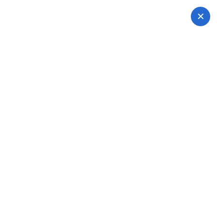
✕
台
资讯中心
联系我们
登录平台
差异
威尼斯人平台
专业 · 信赖 · 安全
立即注册